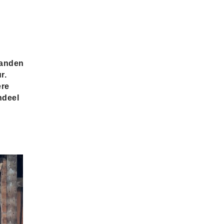
panden
r.
ere
ndeel