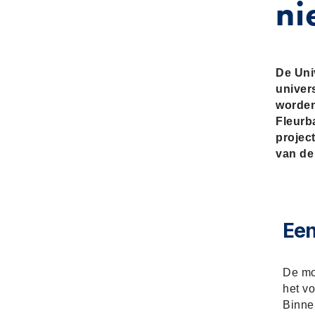
ni
De Uni
univer
worden
Fleurba
projec
van de 
Een
De mo
het v
Binne