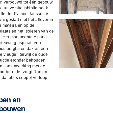
n verbouwd tot één gebouw
e universiteitsbibliotheek.
ctleider Ramon Janssen is
uni gestart met het afleveren
e materialen op de
laats en het isoleren van de
. Het monumentale pand
 nieuwe gipsplaat, een
aculair glazen dak en een
 vleugel, terwijl de oude
ructie eronder behouden
. In samenwerking met de
oorbereider zorgt Ramon
 dat alles soepel verloopt.
pen en
rbouwen