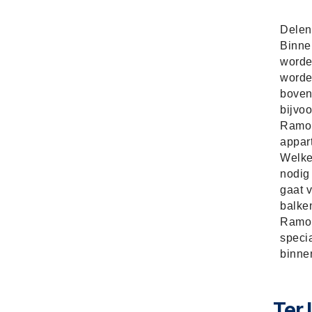
Delen
Binne
worde
worde
boven
bijvoo
Ramon
appar
Welke 
nodig 
gaat v
balke
Ramon
specia
binne
Ter 