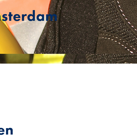
msterdam
en