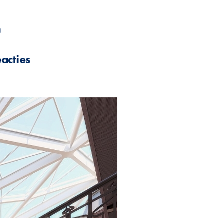
m
acties