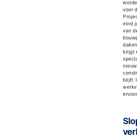
worde
voor d
Proje
eind j
van d
bouwp
daken
krijgt
spect
nieuwe
const
blijft
werkv
ervoor
Slo
ve