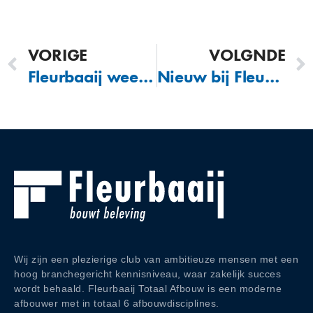
VORIGE
VOLGNDE
Fleurbaaij weer jaarlijkse VCA audit behaald!
Nieuw bij Fleurbaaij: Nicol Vering
Wij zijn een plezierige club van ambitieuze mensen met een
hoog branchegericht kennisniveau, waar zakelijk succes
wordt behaald. Fleurbaaij Totaal Afbouw is een moderne
afbouwer met in totaal 6 afbouwdisciplines.