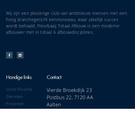
Wij zijn een plezierige club van ambitieuze mensen met een
hoog branchegericht kennisniveau, waar zakelijk succes
wordt behaald. Fleurbaaij Totaal Afbouw is een moderne
afbouwer met in totaal 6 afbouwdisciplines.
Handige links
Contact
Onze filosofie
Vierde Broekdijk 23
Diensten
Postbus 22, 7120 AA
Projecten
Aalten
Innovatie
(0543) 471 166
Nieuws
info@fleurbaaij.nl
Werken bij Fleurbaaij