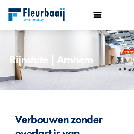
Rijnstate | Arnhem
Verbouwen zonder
overlast is van